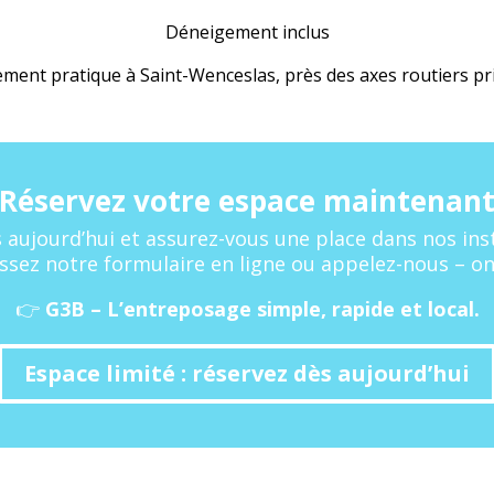
Déneigement inclus
ment pratique à Saint-Wenceslas, près des axes routiers pr
Réservez votre espace maintenan
aujourd’hui et assurez-vous une place dans nos inst
sez notre formulaire en ligne ou appelez-nous – on
👉
G3B – L’entreposage simple, rapide et local.
Espace limité : réservez dès aujourd’hui