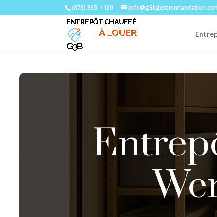
(873) 385-1130
info@g3bgestionhabitation.co
Entre
Entrepô
Wen