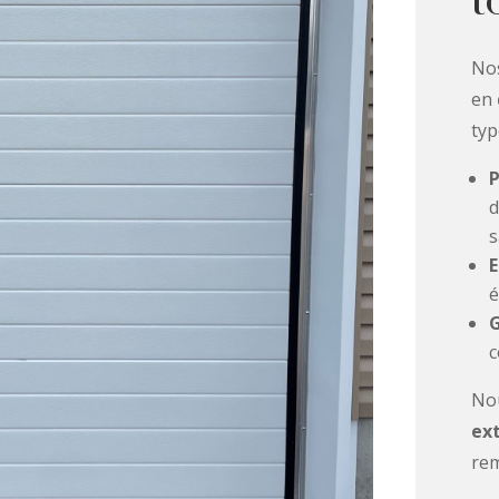
t
Nos
en
typ
P
d
s
é
G
c
No
ext
rem