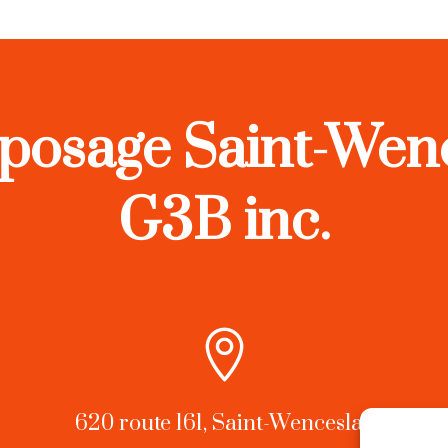
posage Saint-Wen
G3B inc.

620 route 161, Saint-Wenceslas