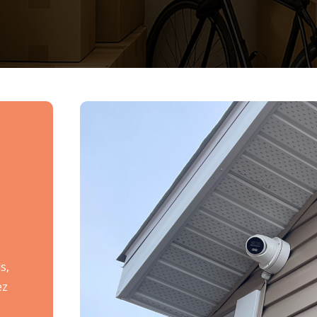
s,
ez