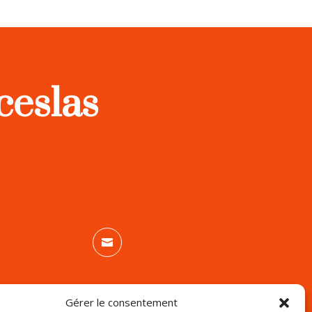
ceslas

info@g3bgestionhabitation.com
Gérer le consentement