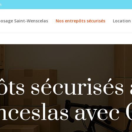
m
posage Saint-Wenscelas
Nos entrepôts sécurisés
Location
ts sécurisés 
ceslas avec