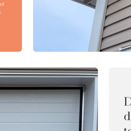
our
n
D
d