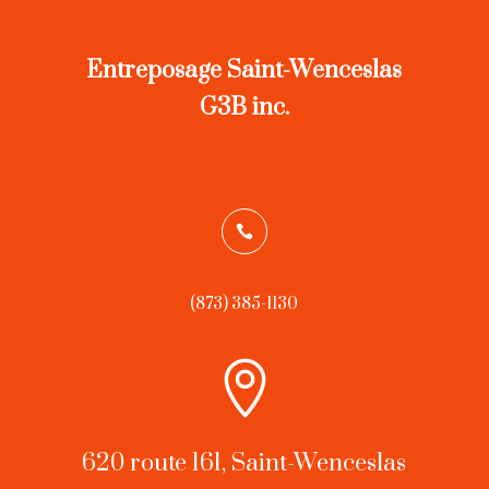
Entreposage Saint-Wenceslas
G3B inc.

(873) 385-1130

620 route 161, Saint-Wenceslas