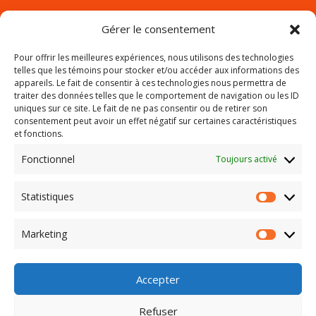
Gérer le consentement

Pour offrir les meilleures expériences, nous utilisons des technologies
telles que les témoins pour stocker et/ou accéder aux informations des
info@g3bgestionhabitation.com
appareils. Le fait de consentir à ces technologies nous permettra de
traiter des données telles que le comportement de navigation ou les ID
uniques sur ce site. Le fait de ne pas consentir ou de retirer son
consentement peut avoir un effet négatif sur certaines caractéristiques
et fonctions.
Fonctionnel
Toujours activé
Politique de confidentialité
Statistiques
Statisti
Termes et conditions
Marketing
Marketi
Copyright © 2026 G3B inc. | Tous droits réservés.
Accepter
Refuser
Site web réalisé par
Rocky Giroux.ca